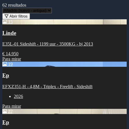
62
resultados
Abrir filtros
15
Linde
E35L-01 Sideshift - 1199 uur - 3500KG - bj 2013
€ 14.950
Para mirar
19
Ep
EFXZ351-H - 4,8M - Triplex - Freelift - Sideshift
2026
Para mirar
22
Ep