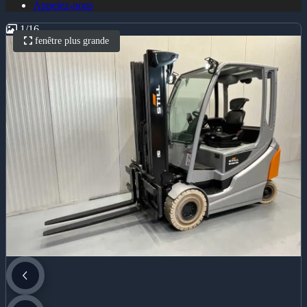
Appelez-nous
1
/
16
fenêtre plus grande