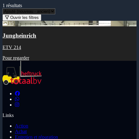
1
résultats
Ouvrir les filtres
15
Jungheinrich
ETV 214
Pour regarder
Links
Action
Achat
Entretien et réparation