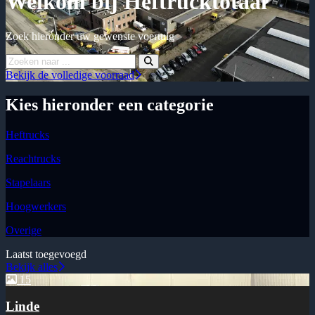
Welkom bij Heftrucktotaal
Zoek hieronder uw gewenste voertuig
Bekijk de volledige voorraad
Kies hieronder een categorie
Heftrucks
Reachtrucks
Stapelaars
Hoogwerkers
Overige
Laatst toegevoegd
Bekijk alles
15
Linde