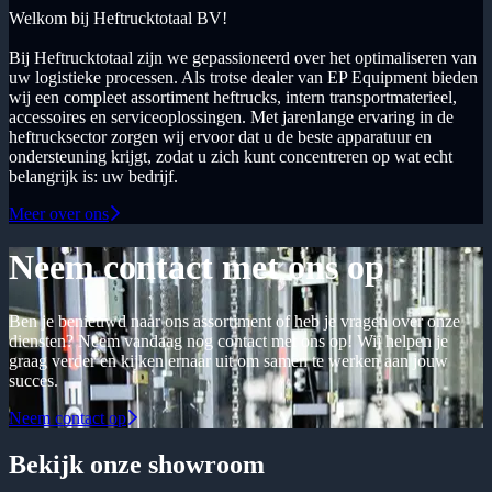
Welkom bij Heftrucktotaal BV!
Bij Heftrucktotaal zijn we gepassioneerd over het optimaliseren van
uw logistieke processen. Als trotse dealer van EP Equipment bieden
wij een compleet assortiment heftrucks, intern transportmaterieel,
accessoires en serviceoplossingen. Met jarenlange ervaring in de
heftrucksector zorgen wij ervoor dat u de beste apparatuur en
ondersteuning krijgt, zodat u zich kunt concentreren op wat echt
belangrijk is: uw bedrijf.
Meer over ons
Neem contact met ons op
Ben je benieuwd naar ons assortiment of heb je vragen over onze
diensten? Neem vandaag nog contact met ons op! Wij helpen je
graag verder en kijken ernaar uit om samen te werken aan jouw
succes.
Neem contact op
Bekijk onze showroom