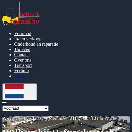
Voorraad
In- en verkoop
Onderhoud en reparatie
Tarieven
Contact
Over ons
Transport
Verhuur
Shop
NL
Wij zijn verhuisd naar Bijsterhuizen 2114, 6604 LG in Wijchen